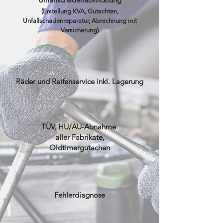
(Erstellung KVA, Gutachten,
Unfallschadenreparatu
r, Abrechnung mit
Versicherung)
Räder und Reifenservice inkl. Lagerung
TÜV, HU/AU-Abnahme
aller Fabrikate,
Oldtimergutachen
Fehlerdiagnose