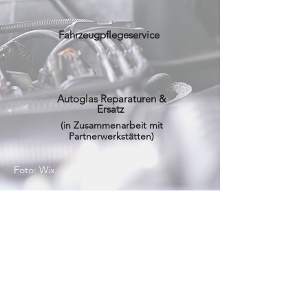
Fahrzeugpflegeservice
Autoglas Reparaturen
&
Ersatz
(in Zusammenarbeit mit
Partnerwerkstätten)
Foto: Wix
Öffnungszeiten
Mo-Do:
Fr:
Sa:
08:30 - 13:00
08:30 - 13:00
10:00 - 13:00
14:00 - 18:00
14:00 - 17:30